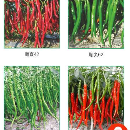
顺直42
顺尖62