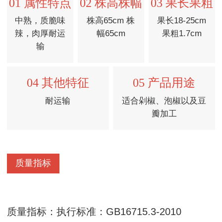
01 属性特点
02 株高株幅
03 果长果粗
中熟，质脆味
株高65cm 株
果长18-25cm
辣，肉厚耐运
幅65cm
果粗1.7cm
输
04 其他特征
05 产品用途
耐运输
适合剁椒、泡椒以及豆
瓣加工
质量指标
质量指标：执行标准：GB16715.3-2010