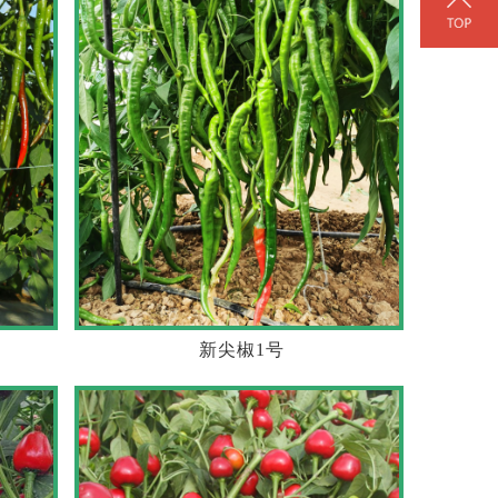
新尖椒1号