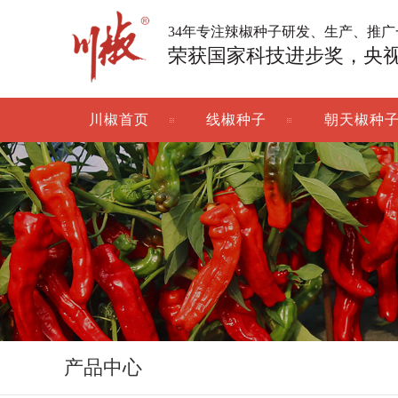
34年专注辣椒种子研发、生产、推
荣获国家科技进步奖，央
川椒首页
线椒种子
朝天椒种
产品中心