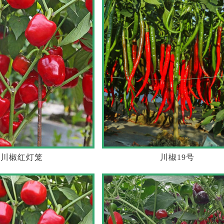
川椒红灯笼
川椒19号