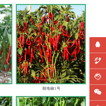
朝地椒1号