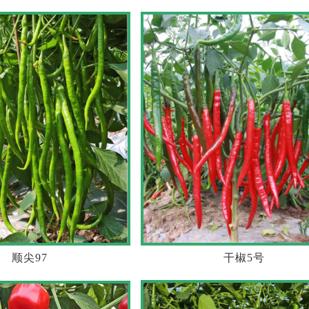
顺尖97
干椒5号