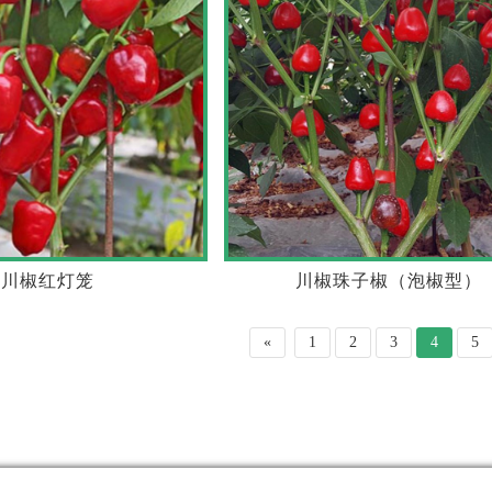
川椒红灯笼
川椒珠子椒（泡椒型）
«
1
2
3
4
5