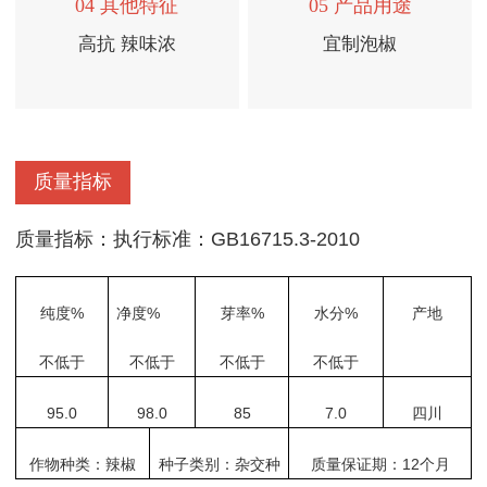
04 其他特征
05 产品用途
高抗 辣味浓
宜制泡椒
质量指标
质量指标：执行标准：GB16715.3-2010
纯度%
净度%
芽率%
水分%
产地
不低于
不低于
不低于
不低于
95.0
98.0
85
7.0
四川
作物种类：辣椒
种子类别：杂交种
质量保证期：12个月